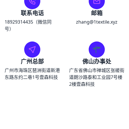
联系电话
邮箱
18929314435（微信同
zhang@1textile.xyz
号）
广州总部
佛山办事处
广州市海珠区琶洲街道新港
广东省佛山市禅城区张槎街
东路东约二巷1号壹森科技
道朗沙路泰和工业园7号楼
2楼壹森科技
欢迎加入壹森团队
成为我们的一员，共同创造美好未来